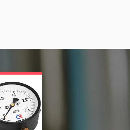
Приборы Для Контр
Условий Хранения 
Медпрепаратов
Для помещений и зон хранения лекар
изготовителей, медицинских учреждений