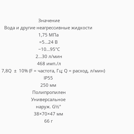
Значение
Вода и другие неагрессивные жидкости
1,75 МПа
=5...24 В
−10...95°C
2...30 л/мин
468 имп./л
 7,8Q ± 10% (F = частота, Гц; Q = расход, л/мин)
IP55
250 мм
Полипропилен
Универсальное
наруж. G½"
38×70×47 мм
66 г