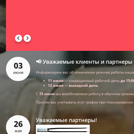
📢 Уважаемые клиенты и партнеры 
03
июня
Информируем вас об изменении режима работы нашей
11 июня
— сокращенный рабочий день
до 15:0
12 июня
—
выходной день
.
С
15 июня
мы возобновляем работу в обычном режим
Просим вас учитывать этот график при планировании
Уважаемые партнеры!
26
мая