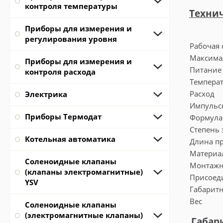
контроля температуры
Технич
Приборы для измерения и
регулирования уровня
Рабочая
Максима
Приборы для измерения и
Питани
контроля расхода
Температ
Расход
Электрика
Импуль
Приборы Термодат
Формула 
Степень
Котельная автоматика
Длина п
Материа
Соленоидные клапаны
Монтажн
(клапаны электромагнитные)
Присоед
YSV
Габарит
Вес
Соленоидные клапаны
(электромагнитные клапаны)
Габар