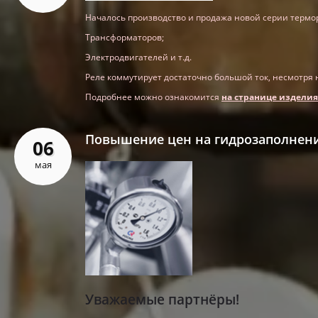
Началось производство и продажа новой серии термор
Трансформаторов;
Электродвигателей и т.д.
Реле коммутирует достаточно большой ток, несмотря
Подробнее можно ознакомится
на странице изделия.
Повышение цен на гидрозаполнения
06
мая
Уважаемые партнёры!