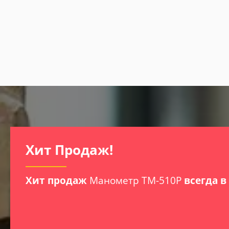
Хит Продаж!
Хит продаж
Манометр ТМ-510Р
всегда в