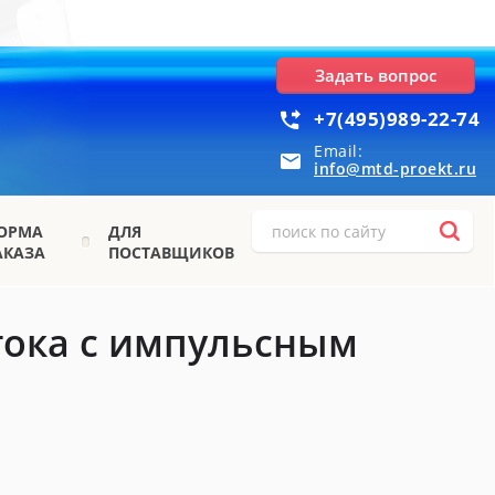
Задать вопрос
+7(495)989-22-74
Email:
info@mtd-proekt.ru
ОРМА
ДЛЯ
АКАЗА
ПОСТАВЩИКОВ
тока с импульсным