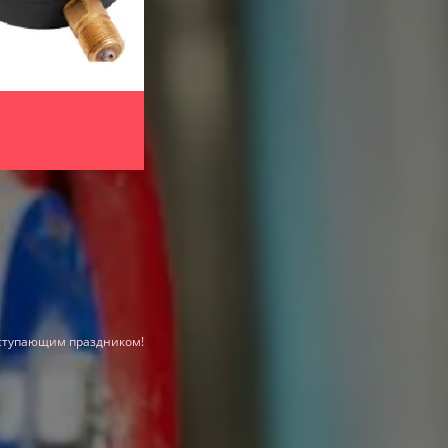
измерители-регистраторы температуры
Для контроля за условиями перевозки
(контейнеры, рефрижераторы, вагоны и
температуры в герметичном корпусе E
Для мониторинга и регулирования те
медицинских учреждениях, на производс
влажности и температуры Ивит-М.Н1
аступающим праздником!