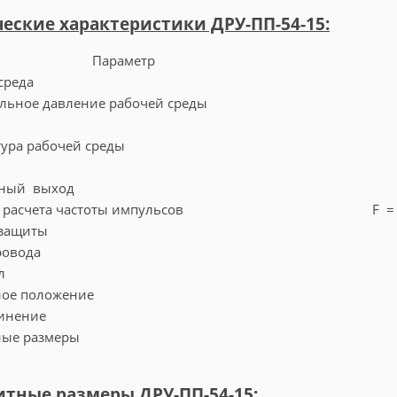
еские характеристики ДРУ-ПП-54-15:
Параметр
 среда
льное давление рабочей среды
е
ура рабочей среды
сный выход
расчета частоты импульсов
F =
 защиты
ровода
л
ое положение
инение
ные размеры
итные размеры ДРУ-ПП-54-15: