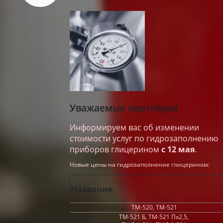
Уважаемые партнёры!
Информируем вас об изменении
стоимости услуг по гидрозаполнению
приборов глицерином
с 12 мая
.
Новые цены на гидрозаполнение глицерином:
Название
ТМ-520, ТМ-521
ТМ-521 Б, ТМ-521 Пх2,5,