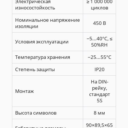
Электрическая
≥ 1 000 000
износостойкость
циклов
Номинальное напряжение
450 В
изоляции
−5...40°С, ≤
Условия эксплуатации
50%RH
Температура хранения
−25...55°С
Степень защиты
IP20
На DIN-
рейку,
Монтаж
стандарт
5S
Высота символов
8 мм
90×89,5×65