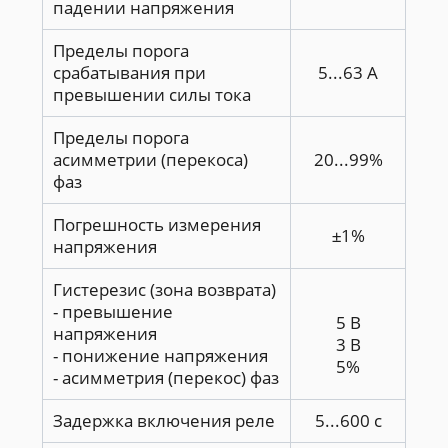
падении напряжения
Пределы порога
срабатывания при
5...63 А
превышении силы тока
Пределы порога
асимметрии (перекоса)
20...99%
фаз
Погрешность измерения
±1%
напряжения
Гистерезис (зона возврата)
- превышение
5 В
напряжения
3 В
- понижение напряжения
5%
- асимметрия (перекос) фаз
Задержка включения реле
5...600 с