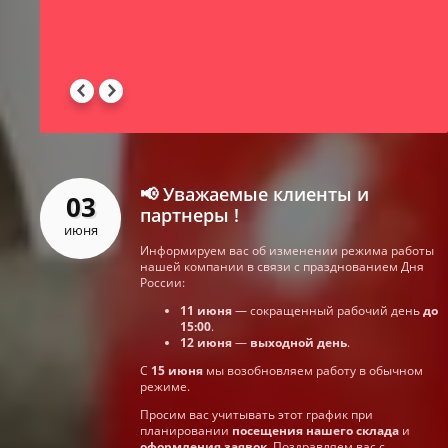
-
 -
📢 Уважаемые клиенты и
03
партнеры !
июня
Информируем вас об изменении режима работы
нашей компании в связи с празднованием Дня
России:
11 июня
— сокращенный рабочий день
до
15:00
.
12 июня
—
выходной день
.
С
15 июня
мы возобновляем работу в обычном
режиме.
Просим вас учитывать этот график при
планировании
посещения нашего склада
и
оформления заявок
. Поздравляем вас с