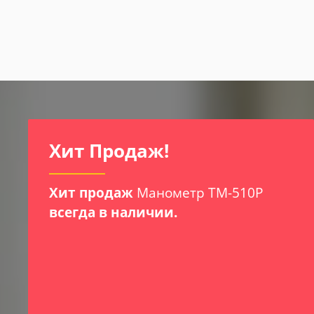
И
Хит Продаж!
Хит продаж
Манометр ТМ-510Р
всегда в наличии.
х