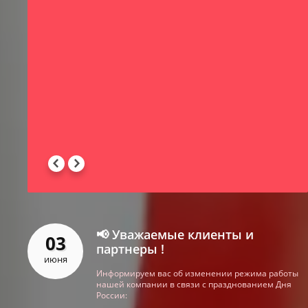
-
 -
📢 Уважаемые клиенты и
03
партнеры !
июня
Информируем вас об изменении режима работы
нашей компании в связи с празднованием Дня
России: