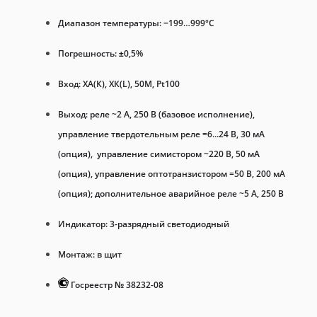
Диапазон температуры: −199…999°C
Погрешность: ±0,5%
Вход: ХА(К), ХК(L), 50М, Pt100
Выход: реле ~2 А, 250 В (базовое исполнение),
управление твердотельным реле =6...24 В, 30 мА
(опция), управление симистором ~220 В, 50 мА
(опция), управление оптотранзистором =50 В, 200 мА
(опция); дополнительное аварийное реле ~5 А, 250 В
Индикатор: 3-разрядный светодиодный
Монтаж: в щит
Госреестр № 38232-08