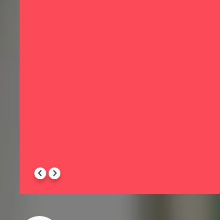
х
-
 -