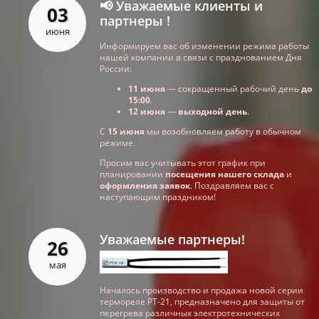
📢 Уважаемые клиенты и
03
партнеры !
июня
Информируем вас об изменении режима работы
нашей компании в связи с празднованием Дня
России:
11 июня
— сокращенный рабочий день
до
15:00
.
12 июня
—
выходной день
.
С
15 июня
мы возобновляем работу в обычном
режиме.
Просим вас учитывать этот график при
планировании
посещения нашего склада
и
оформления заявок
. Поздравляем вас с
наступающим праздником!
Уважаемые партнеры!
26
мая
Началось производство и продажа новой серии
термореле РТ-21, предназначено для защиты от
перегрева различных электротехнических