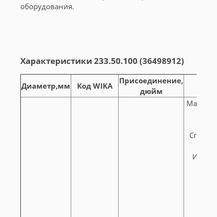
оборудования.
Характеристики 233.50.100 (36498912)
Присоединение,
Диаметр,мм
Код WIKA
дюйм
Маномет
Специфи
Измер
Г
Но
Прис